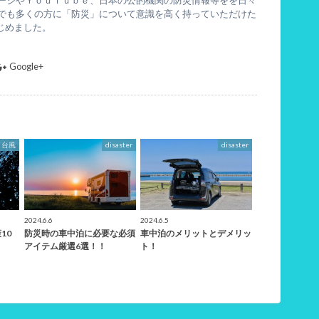
ページやＹｏｕＴｕｂｅ、日本の公的機関の防災情報等をを日々
りでも多くの方に「防災」について意識を高く持っていただけた
じめました。
Google+
台風
disaster
disaster
2024.6.6
2024.6.5
10
防災時の車中泊に必要な必須
車中泊のメリットとデメリッ
アイテム厳選6選！！
ト！