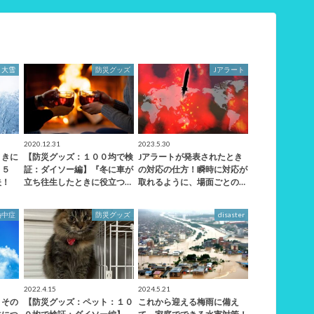
大雪
防災グッズ
Jアラート
2020.12.31
2023.5.30
ときに
【防災グッズ：１００均で検
Jアラートが発表されたとき
３５
証：ダイソー編】『冬に車が
の対応の仕方！瞬時に対応が
夫！
立ち往生したときに役立つ…
取れるように、場面ごとの…
熱中症
防災グッズ
disaster
2022.4.15
2024.5.21
！その
【防災グッズ：ペット：１０
これから迎える梅雨に備え