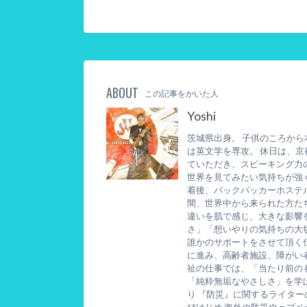
ABOUT
この記事をかいた人
Yoshi
茨城県出身。 子供のころか
は英文学を専攻。 休日は、
ていただき、スピーキング力
世界を見てみたい気持ちが強
着後、バックパッカーホステ
間、世界中から来られた方た
違いを肌で感じ、大きな影響
さ」「想いやりの気持ちの大
誰かのサポートをさせて頂く
に進み、高齢者施設、障がい
祉の仕事では、「当たり前の
「純粋無垢なやさしさ」を学
り 『防災』に関するライタ