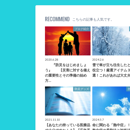
RECOMMEND
こちらの記事も人気です。
ブログ紹介
2020.6.28
2024.2.6
『防災をはじめましょ
雪で車が立ち往生した
う』 【災害に対する備え
役立つ！厳選アイテム
の重要性とその準備の始め
選！これがあれば大丈
方…
防災グッズ
2021.11.10
2024.5.7
【あなたの持っている医療品
命に関わる「熱中症」