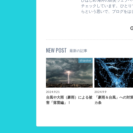
びはじめ 海外の防災ウェブ
チェックしています。 ひと
らという思いで、ブログをは
NEW POST
最新の記事
disaster
2024.9.21
2024.9.9
台風や大雨（豪雨）による被
「豪雨＆台風」への対策
害「落雷編」！
カ条