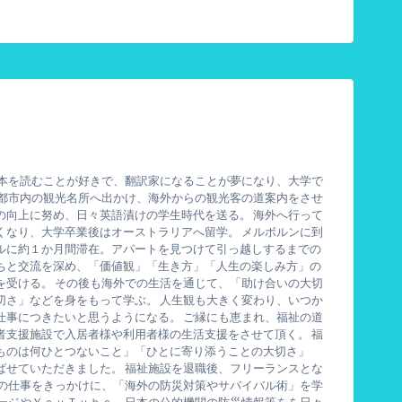
ら本を読むことが好きで、翻訳家になることが夢になり、大学で
京都市内の観光名所へ出かけ、海外からの観光客の道案内をさせ
の向上に努め、日々英語漬けの学生時代を送る。 海外へ行って
くなり、大学卒業後はオーストラリアへ留学。 メルボルンに到
ルに約１か月間滞在。アパートを見つけて引っ越しするまでの
ちと交流を深め、「価値観」「生き方」「人生の楽しみ方」の
を受ける。 その後も海外での生活を通じて、「助け合いの大切
切さ」などを身をもって学ぶ。 人生観も大きく変わり、いつか
仕事につきたいと思うようになる。 ご縁にも恵まれ、福祉の道
者支援施設で入居者様や利用者様の生活支援をさせて頂く。 福
ものは何ひとつないこと」「ひとに寄り添うことの大切さ」
ばせていただきました。 福祉施設を退職後、フリーランスとな
ーの仕事をきっかけに、「海外の防災対策やサバイバル術」を学