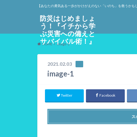
【あなたの勇気ある一歩がかけがえのない「いのち」を救うかも
防災はじめましょ
う！『イチから学
ぶ災害への備えと
サバイバル術！』
HOME
image-1
2021.02.03
image-1
Twitter
Facebook
ス