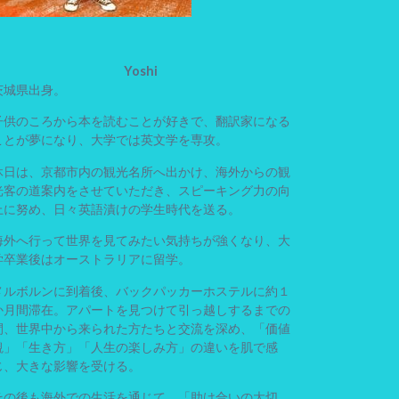
Yoshi
茨城県出身。
子供のころから本を読むことが好きで、翻訳家になる
ことが夢になり、大学では英文学を専攻。
休日は、京都市内の観光名所へ出かけ、海外からの観
光客の道案内をさせていただき、スピーキング力の向
上に努め、日々英語漬けの学生時代を送る。
海外へ行って世界を見てみたい気持ちが強くなり、大
学卒業後はオーストラリアに留学。
メルボルンに到着後、バックパッカーホステルに約１
か月間滞在。アパートを見つけて引っ越しするまでの
間、世界中から来られた方たちと交流を深め、「価値
観」「生き方」「人生の楽しみ方」の違いを肌で感
じ、大きな影響を受ける。
その後も海外での生活を通じて、「助け合いの大切