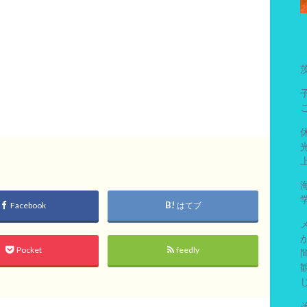
Facebook
はてブ
Pocket
feedly