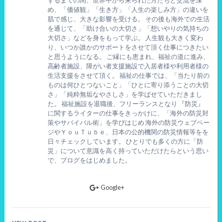
め、「価値観」「生き方」「人生の楽しみ方」の違いを
肌で感じ、大きな影響を受ける。 その後も海外での生活
を通じて、「助け合いの大切さ」「想いやりの気持ちの
大切さ」などを身をもって学ぶ。 人生観も大きく変わ
り、いつか誰かのサポートをさせて頂く仕事につきたい
と思うようになる。 ご縁にも恵まれ、福祉の道に進み、
高齢者施設、障がい者支援施設で入居者様や利用者様の
生活支援をさせて頂く。 福祉の仕事では、「当たり前の
ものは何ひとつないこと」「ひとに寄り添うことの大切
さ」「純粋無垢なやさしさ」を学ばせていただきまし
た。 福祉施設を退職後、フリーランスとなり 『防災』
に関するライターの仕事をきっかけに、「海外の防災対
策やサバイバル術」を学びはじめ 海外の防災ウェブペー
ジやＹｏｕＴｕｂｅ、日本の公的機関の防災情報等をを
日々チェックしています。 ひとりでも多くの方に「防
災」について意識を高く持っていただけたらという思い
で、ブログをはじめました。
Google+