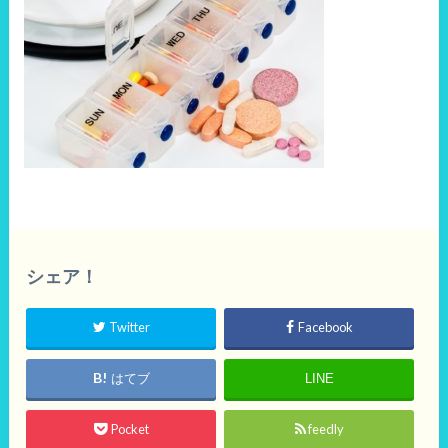
シェア！
Twitter
Facebook
はてブ
LINE
Pocket
feedly