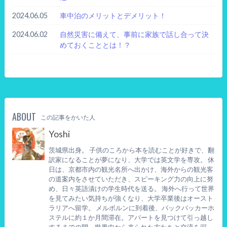
2024.06.05
車中泊のメリットとデメリット！
2024.06.02
自然災害に備えて、事前に家族で話し合って決
めておくこととは！？
ABOUT
この記事をかいた人
Yoshi
茨城県出身。 子供のころから本を読むことが好きで、翻
訳家になることが夢になり、大学では英文学を専攻。 休
日は、京都市内の観光名所へ出かけ、海外からの観光客
の道案内をさせていただき、スピーキング力の向上に努
め、日々英語漬けの学生時代を送る。 海外へ行って世界
を見てみたい気持ちが強くなり、大学卒業後はオースト
ラリアへ留学。 メルボルンに到着後、バックパッカーホ
ステルに約１か月間滞在。アパートを見つけて引っ越し
するまでの間、世界中から来られた方たちと交流を深