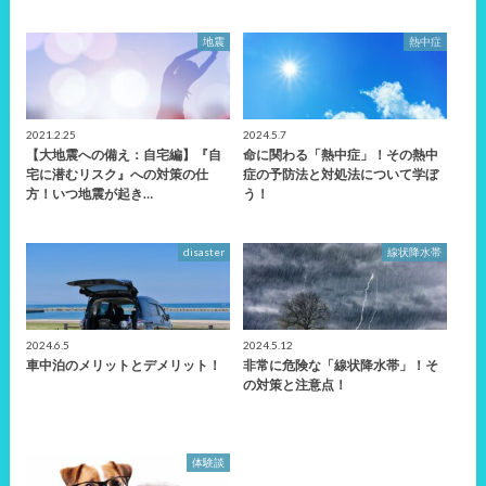
地震
熱中症
2021.2.25
2024.5.7
【大地震への備え：自宅編】『自
命に関わる「熱中症」！その熱中
宅に潜むリスク』への対策の仕
症の予防法と対処法について学ぼ
方！いつ地震が起き…
う！
disaster
線状降水帯
2024.6.5
2024.5.12
車中泊のメリットとデメリット！
非常に危険な「線状降水帯」！そ
の対策と注意点！
体験談