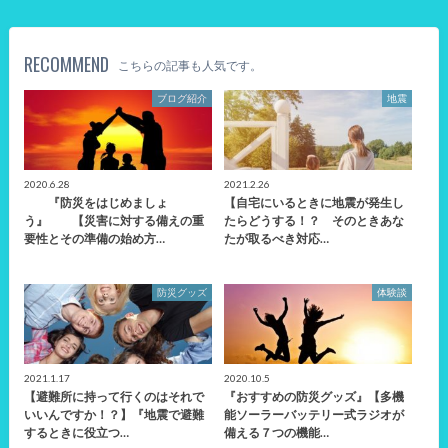
RECOMMEND
こちらの記事も人気です。
ブログ紹介
地震
2020.6.28
2021.2.26
『防災をはじめましょ
【自宅にいるときに地震が発生し
う』 【災害に対する備えの重
たらどうする！？ そのときあな
要性とその準備の始め方…
たが取るべき対応…
防災グッズ
体験談
2021.1.17
2020.10.5
【避難所に持って行くのはそれで
『おすすめの防災グッズ』【多機
いいんですか！？】『地震で避難
能ソーラーバッテリー式ラジオが
するときに役立つ…
備える７つの機能…