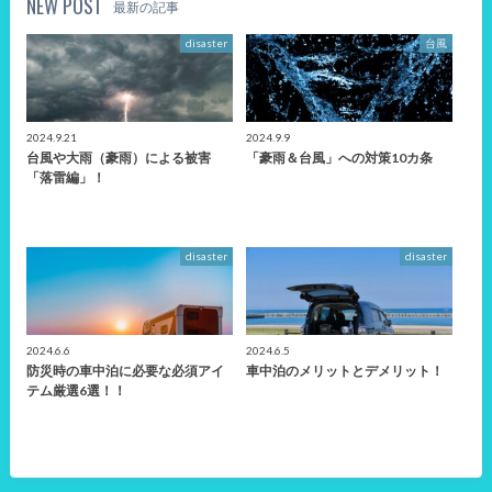
NEW POST
最新の記事
disaster
台風
2024.9.21
2024.9.9
台風や大雨（豪雨）による被害
「豪雨＆台風」への対策10カ条
「落雷編」！
disaster
disaster
2024.6.6
2024.6.5
防災時の車中泊に必要な必須アイ
車中泊のメリットとデメリット！
テム厳選6選！！