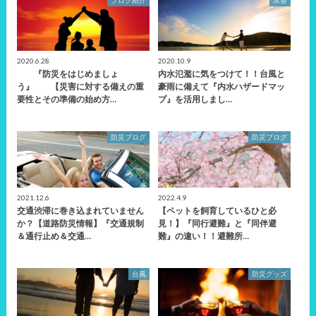
ブログ紹介
水害
2020.6.28
2020.10.9
『防災をはじめましょ
内水氾濫に気をつけて！！台風と
う』 【災害に対する備えの重
豪雨に備えて『内水ハザードマッ
要性とその準備の始め方…
プ』を活用しまし…
防災ブログ
防災ブログ
2021.12.6
2022.4.9
交通渋滞に巻き込まれていません
【ペットを飼育しているひと必
か？【道路防災情報】『交通規制
見！】『同行避難』と『同伴避
＆通行止め＆交通…
難』の違い！！避難所…
台風
防災グッズ