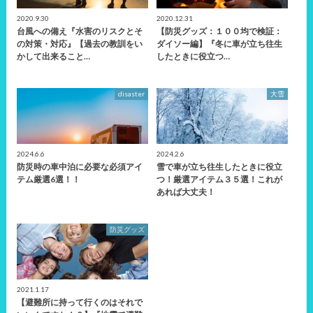
2020.9.30
2020.12.31
台風への備え『水害のリスクとそ
【防災グッズ：１００均で検証：
の対策・対応』【過去の教訓をい
ダイソー編】『冬に車が立ち往生
かして出来ること…
したときに役立つ…
disaster
大雪
2024.6.6
2024.2.6
防災時の車中泊に必要な必須アイ
雪で車が立ち往生したときに役立
テム厳選6選！！
つ！厳選アイテム３５選！これが
あれば大丈夫！
防災グッズ
2021.1.17
【避難所に持って行くのはそれで