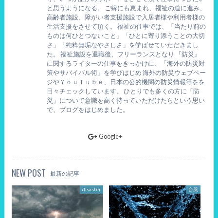
と思うようになる。 ご縁にも恵まれ、福祉の道に進み、
高齢者施設、障がい者支援施設で入居者様や利用者様の
生活支援をさせて頂く。 福祉の仕事では、「当たり前の
ものは何ひとつないこと」「ひとに寄り添うことの大切
さ」「純粋無垢なやさしさ」を学ばせていただきまし
た。 福祉施設を退職後、フリーランスとなり 『防災』
に関するライターの仕事をきっかけに、「海外の防災対
策やサバイバル術」を学びはじめ 海外の防災ウェブペー
ジやＹｏｕＴｕｂｅ、日本の公的機関の防災情報等をを
日々チェックしています。 ひとりでも多くの方に「防
災」について意識を高く持っていただけたらという思い
で、ブログをはじめました。
Google+
NEW POST
最新の記事
disaster
台風