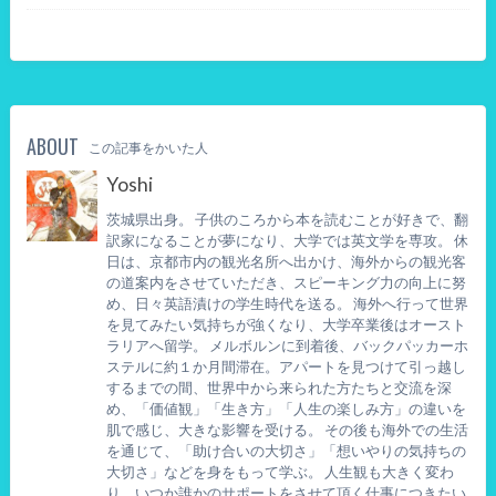
ABOUT
この記事をかいた人
Yoshi
茨城県出身。 子供のころから本を読むことが好きで、翻
訳家になることが夢になり、大学では英文学を専攻。 休
日は、京都市内の観光名所へ出かけ、海外からの観光客
の道案内をさせていただき、スピーキング力の向上に努
め、日々英語漬けの学生時代を送る。 海外へ行って世界
を見てみたい気持ちが強くなり、大学卒業後はオースト
ラリアへ留学。 メルボルンに到着後、バックパッカーホ
ステルに約１か月間滞在。アパートを見つけて引っ越し
するまでの間、世界中から来られた方たちと交流を深
め、「価値観」「生き方」「人生の楽しみ方」の違いを
肌で感じ、大きな影響を受ける。 その後も海外での生活
を通じて、「助け合いの大切さ」「想いやりの気持ちの
大切さ」などを身をもって学ぶ。 人生観も大きく変わ
り、いつか誰かのサポートをさせて頂く仕事につきたい