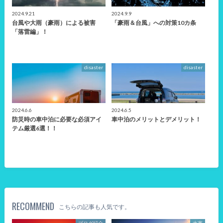
2024.9.21
2024.9.9
台風や大雨（豪雨）による被害
「豪雨＆台風」への対策10カ条
「落雷編」！
disaster
disaster
2024.6.6
2024.6.5
防災時の車中泊に必要な必須アイ
車中泊のメリットとデメリット！
テム厳選6選！！
RECOMMEND
こちらの記事も人気です。