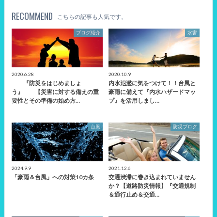
RECOMMEND
こちらの記事も人気です。
ブログ紹介
水害
2020.6.28
2020.10.9
『防災をはじめましょ
内水氾濫に気をつけて！！台風と
う』 【災害に対する備えの重
豪雨に備えて『内水ハザードマッ
要性とその準備の始め方…
プ』を活用しまし…
台風
防災ブログ
2024.9.9
2021.12.6
「豪雨＆台風」への対策10カ条
交通渋滞に巻き込まれていません
か？【道路防災情報】『交通規制
＆通行止め＆交通…