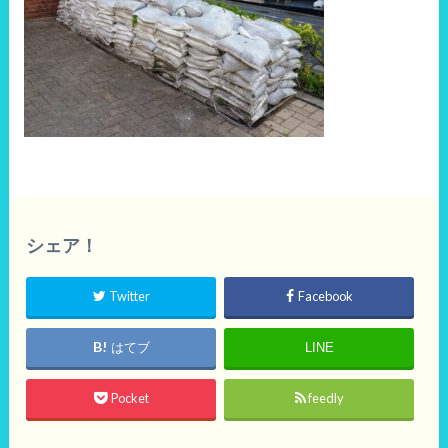
シェア！
Twitter
Facebook
はてブ
LINE
Pocket
feedly