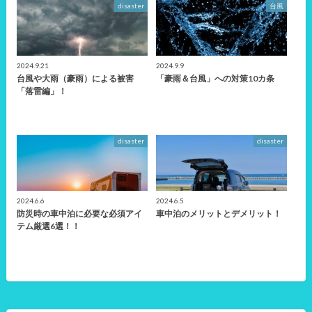
disaster
台風
2024.9.21
2024.9.9
台風や大雨（豪雨）による被害
「豪雨＆台風」への対策10カ条
「落雷編」！
disaster
disaster
2024.6.6
2024.6.5
防災時の車中泊に必要な必須アイ
車中泊のメリットとデメリット！
テム厳選6選！！