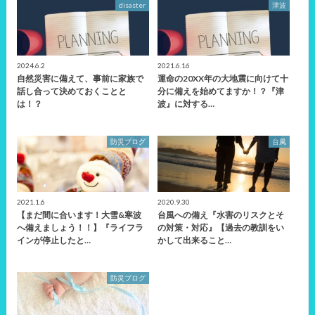
disaster
津波
2024.6.2
2021.6.16
自然災害に備えて、事前に家族で
運命の20XX年の大地震に向けて十
話し合って決めておくことと
分に備えを始めてますか！？『津
は！？
波』に対する…
防災ブログ
台風
2021.1.6
2020.9.30
【まだ間に合います！大雪&寒波
台風への備え『水害のリスクとそ
へ備えましょう！！】『ライフラ
の対策・対応』【過去の教訓をい
インが停止したと…
かして出来ること…
防災ブログ