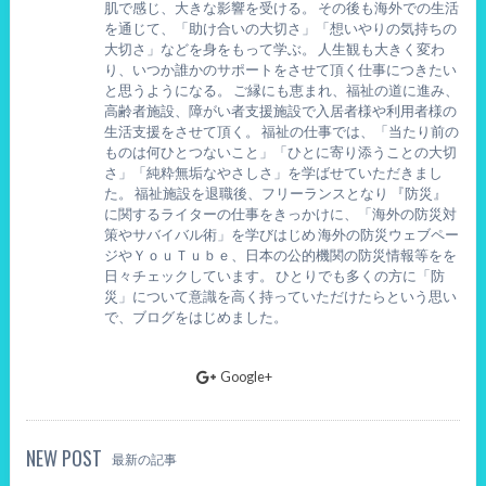
肌で感じ、大きな影響を受ける。 その後も海外での生活
を通じて、「助け合いの大切さ」「想いやりの気持ちの
大切さ」などを身をもって学ぶ。 人生観も大きく変わ
り、いつか誰かのサポートをさせて頂く仕事につきたい
と思うようになる。 ご縁にも恵まれ、福祉の道に進み、
高齢者施設、障がい者支援施設で入居者様や利用者様の
生活支援をさせて頂く。 福祉の仕事では、「当たり前の
ものは何ひとつないこと」「ひとに寄り添うことの大切
さ」「純粋無垢なやさしさ」を学ばせていただきまし
た。 福祉施設を退職後、フリーランスとなり 『防災』
に関するライターの仕事をきっかけに、「海外の防災対
策やサバイバル術」を学びはじめ 海外の防災ウェブペー
ジやＹｏｕＴｕｂｅ、日本の公的機関の防災情報等をを
日々チェックしています。 ひとりでも多くの方に「防
災」について意識を高く持っていただけたらという思い
で、ブログをはじめました。
Google+
NEW POST
最新の記事