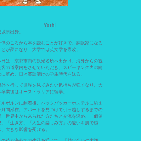
Yoshi
茨城県出身。
子供のころから本を読むことが好きで、翻訳家になる
ことが夢になり、大学では英文学を専攻。
休日は、京都市内の観光名所へ出かけ、海外からの観
光客の道案内をさせていただき、スピーキング力の向
上に努め、日々英語漬けの学生時代を送る。
海外へ行って世界を見てみたい気持ちが強くなり、大
学卒業後はオーストラリアに留学。
メルボルンに到着後、バックパッカーホステルに約１
か月間滞在。アパートを見つけて引っ越しするまでの
間、世界中から来られた方たちと交流を深め、「価値
観」「生き方」「人生の楽しみ方」の違いを肌で感
じ、大きな影響を受ける。
その後も海外での生活を通じて、「助け合いの大切