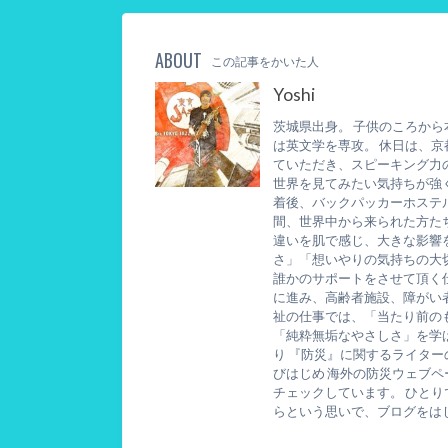
ABOUT
この記事をかいた人
Yoshi
茨城県出身。 子供のころか
は英文学を専攻。 休日は、
ていただき、スピーキング力
世界を見てみたい気持ちが強
着後、バックパッカーホステ
間、世界中から来られた方た
違いを肌で感じ、大きな影響
さ」「想いやりの気持ちの大
誰かのサポートをさせて頂く
に進み、高齢者施設、障がい
祉の仕事では、「当たり前の
「純粋無垢なやさしさ」を学
り 『防災』に関するライタ
びはじめ 海外の防災ウェブ
チェックしています。 ひと
らという思いで、ブログをは