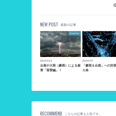
NEW POST
最新の記事
disaster
2024.9.21
2024.9.9
台風や大雨（豪雨）による被
「豪雨＆台風」への対策
害「落雷編」！
カ条
RECOMMEND
こちらの記事も人気です。