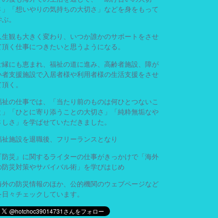
さ」「想いやりの気持ちの大切さ」などを身をもって
学ぶ。
人生観も大きく変わり、いつか誰かのサポートをさせ
て頂く仕事につきたいと思うようになる。
ご縁にも恵まれ、福祉の道に進み、高齢者施設、障が
い者支援施設で入居者様や利用者様の生活支援をさせ
て頂く。
福祉の仕事では、「当たり前のものは何ひとつないこ
と」「ひとに寄り添うことの大切さ」「純粋無垢なや
さしさ」を学ばせていただきました。
福祉施設を退職後、フリーランスとなり
『防災』に関するライターの仕事がきっかけで「海外
の防災対策やサバイバル術」を学びはじめ
海外の防災情報のほか、公的機関のウェブページなど
を日々チェックしています。