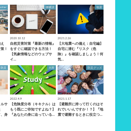
aster
体験談
地震
2020.10.12
2021.2.26
備え
自然災害対策『最新の情報』
【大地震への備え：自宅編】
対策！
をすぐに確認できる方法！
自宅に潜む『リスク（危
【気象情報などのウェブサ
険）』を確認しましょう！何
イ…
気…
防災
大雨
防災グッズ
2022.4.9
2021.1.17
タルサ
【危険度分布（キキクル）は
【避難所に持って行くのはそ
た
もう既にご存知ですよね？】
れでいいんですか！？】『地
て、身
『あなたの身に迫っている…
震で避難するときに役立つ…