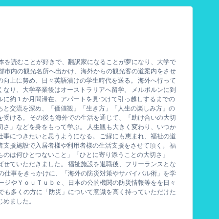
ら本を読むことが好きで、翻訳家になることが夢になり、大学で
京都市内の観光名所へ出かけ、海外からの観光客の道案内をさせ
の向上に努め、日々英語漬けの学生時代を送る。 海外へ行って
くなり、大学卒業後はオーストラリアへ留学。 メルボルンに到
ルに約１か月間滞在。アパートを見つけて引っ越しするまでの
ちと交流を深め、「価値観」「生き方」「人生の楽しみ方」の
を受ける。 その後も海外での生活を通じて、「助け合いの大切
切さ」などを身をもって学ぶ。 人生観も大きく変わり、いつか
仕事につきたいと思うようになる。 ご縁にも恵まれ、福祉の道
者支援施設で入居者様や利用者様の生活支援をさせて頂く。 福
ものは何ひとつないこと」「ひとに寄り添うことの大切さ」
ばせていただきました。 福祉施設を退職後、フリーランスとな
ーの仕事をきっかけに、「海外の防災対策やサバイバル術」を学
ページやＹｏｕＴｕｂｅ、日本の公的機関の防災情報等をを日々
りでも多くの方に「防災」について意識を高く持っていただけた
じめました。