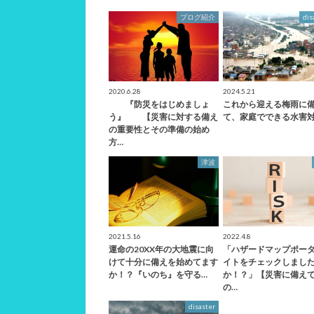
ブログ紹介
dis
2020.6.28
2024.5.21
『防災をはじめましょ
これから迎える梅雨に
う』 【災害に対する備え
て、家庭でできる水害
の重要性とその準備の始め
方…
津波
2021.5.16
2022.4.8
運命の20XX年の大地震に向
「ハザードマップポー
けて十分に備えを始めてます
イトをチェックしまし
か！？『いのち』を守る…
か！？」【災害に備え
の…
disaster