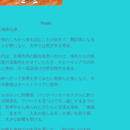
Yoshi
茨城県出身。
子供のころから本を読むことが好きで、翻訳家になる
ことが夢になり、大学では英文学を専攻。
休日は、京都市内の観光名所へ出かけ、海外からの観
光客の道案内をさせていただき、スピーキング力の向
上に努め、日々英語漬けの学生時代を送る。
海外へ行って世界を見てみたい気持ちが強くなり、大
学卒業後はオーストラリアに留学。
メルボルンに到着後、バックパッカーホステルに約１
か月間滞在。アパートを見つけて引っ越しするまでの
間、世界中から来られた方たちと交流を深め、「価値
観」「生き方」「人生の楽しみ方」の違いを肌で感
じ、大きな影響を受ける。
その後も海外での生活を通じて、「助け合いの大切