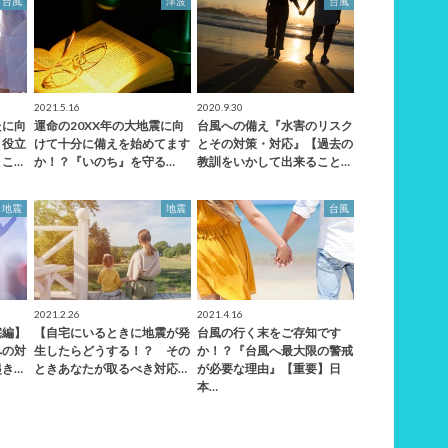
台風
津波
台風
2021.5.16
2020.9.30
たに向
運命の20XX年の大地震に向
台風への備え『水害のリスク
、役立
けて十分に備えを始めてます
とその対策・対応』【過去の
こ…
か！？『いのち』を守る…
教訓をいかして出来ること…
地震
地震
台風
2021.2.26
2021.4.16
宅編】
【自宅にいるときに地震が発
台風の行く末をご存知です
への対
生したらどうする！？ その
か！？『台風へ最大限の警戒
き…
ときあなたが取るべき対応…
が必要な理由』【重要】日
本…