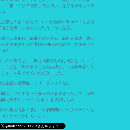
さ」「想いやりの気持ちの大切さ」などを身をもって
学ぶ。
人生観も大きく変わり、いつか誰かのサポートをさせ
て頂く仕事につきたいと思うようになる。
ご縁にも恵まれ、福祉の道に進み、高齢者施設、障が
い者支援施設で入居者様や利用者様の生活支援をさせ
て頂く。
福祉の仕事では、「当たり前のものは何ひとつないこ
と」「ひとに寄り添うことの大切さ」「純粋無垢なや
さしさ」を学ばせていただきました。
福祉施設を退職後、フリーランスとなり
『防災』に関するライターの仕事がきっかけで「海外
の防災対策やサバイバル術」を学びはじめ
海外の防災情報のほか、公的機関のウェブページなど
を日々チェックしています。