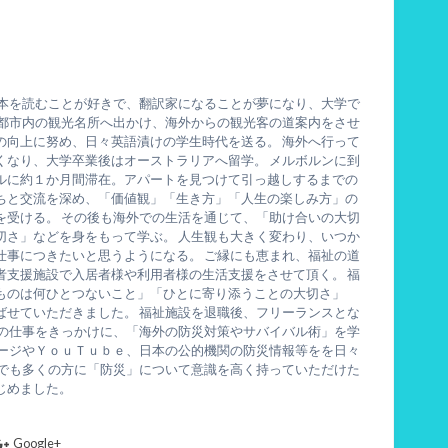
ら本を読むことが好きで、翻訳家になることが夢になり、大学で
京都市内の観光名所へ出かけ、海外からの観光客の道案内をさせ
の向上に努め、日々英語漬けの学生時代を送る。 海外へ行って
くなり、大学卒業後はオーストラリアへ留学。 メルボルンに到
ルに約１か月間滞在。アパートを見つけて引っ越しするまでの
ちと交流を深め、「価値観」「生き方」「人生の楽しみ方」の
を受ける。 その後も海外での生活を通じて、「助け合いの大切
切さ」などを身をもって学ぶ。 人生観も大きく変わり、いつか
仕事につきたいと思うようになる。 ご縁にも恵まれ、福祉の道
者支援施設で入居者様や利用者様の生活支援をさせて頂く。 福
ものは何ひとつないこと」「ひとに寄り添うことの大切さ」
ばせていただきました。 福祉施設を退職後、フリーランスとな
ーの仕事をきっかけに、「海外の防災対策やサバイバル術」を学
ページやＹｏｕＴｕｂｅ、日本の公的機関の防災情報等をを日々
りでも多くの方に「防災」について意識を高く持っていただけた
じめました。
Google+