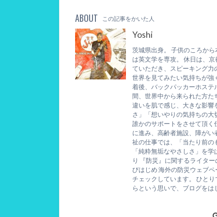
ABOUT
この記事をかいた人
Yoshi
茨城県出身。 子供のころか
は英文学を専攻。 休日は、
ていただき、スピーキング力
世界を見てみたい気持ちが強
着後、バックパッカーホステ
間、世界中から来られた方た
違いを肌で感じ、大きな影響
さ」「想いやりの気持ちの大
誰かのサポートをさせて頂く
に進み、高齢者施設、障がい
祉の仕事では、「当たり前の
「純粋無垢なやさしさ」を学
り 『防災』に関するライタ
びはじめ 海外の防災ウェブ
チェックしています。 ひと
らという思いで、ブログをは