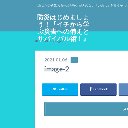
【あなたの勇気ある一歩がかけがえのない「いのち」を救うかも
防災はじめましょ
う！『イチから学
ぶ災害への備えと
サバイバル術！』
HOME
image-2
2021.01.06
image-2
Twitter
Facebook
ス