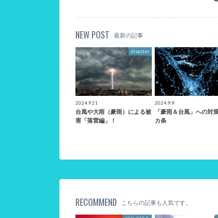
NEW POST
最新の記事
disaster
2024.9.21
2024.9.9
台風や大雨（豪雨）による被
「豪雨＆台風」への対策
害「落雷編」！
カ条
RECOMMEND
こちらの記事も人気です。