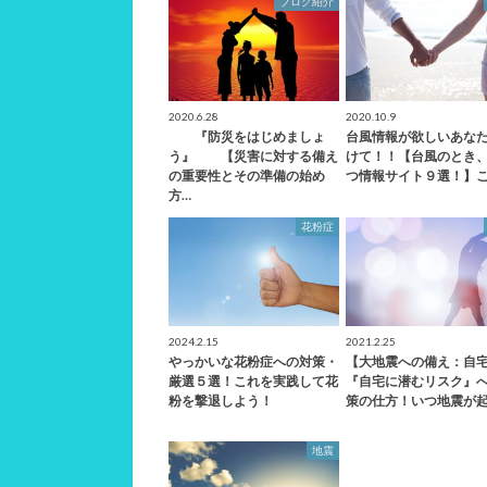
ブログ紹介
2020.6.28
2020.10.9
『防災をはじめましょ
台風情報が欲しいあな
う』 【災害に対する備え
けて！！【台風のとき
の重要性とその準備の始め
つ情報サイト９選！】こ
方…
花粉症
2024.2.15
2021.2.25
やっかいな花粉症への対策・
【大地震への備え：自
厳選５選！これを実践して花
『自宅に潜むリスク』
粉を撃退しよう！
策の仕方！いつ地震が起
地震