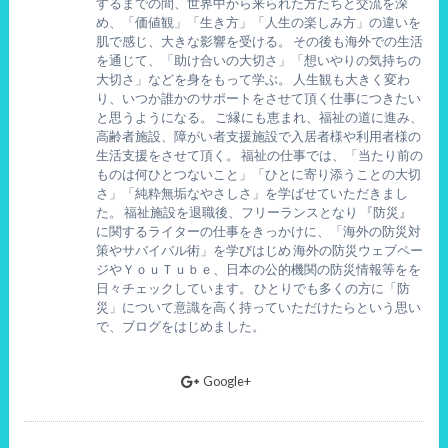
するまでの間、世界中から来られた方たちと交流を深
め、「価値観」「生き方」「人生の楽しみ方」の違いを
肌で感じ、大きな影響を受ける。 その後も海外での生活
を通じて、「助け合いの大切さ」「想いやりの気持ちの
大切さ」などを身をもって学ぶ。 人生観も大きく変わ
り、いつか誰かのサポートをさせて頂く仕事につきたい
と思うようになる。 ご縁にも恵まれ、福祉の道に進み、
高齢者施設、障がい者支援施設で入居者様や利用者様の
生活支援をさせて頂く。 福祉の仕事では、「当たり前の
ものは何ひとつないこと」「ひとに寄り添うことの大切
さ」「純粋無垢なやさしさ」を学ばせていただきまし
た。 福祉施設を退職後、フリーランスとなり 『防災』
に関するライターの仕事をきっかけに、「海外の防災対
策やサバイバル術」を学びはじめ 海外の防災ウェブペー
ジやＹｏｕＴｕｂｅ、日本の公的機関の防災情報等をを
日々チェックしています。 ひとりでも多くの方に「防
災」について意識を高く持っていただけたらという思い
で、ブログをはじめました。
Google+