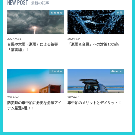
NEW POST
最新の記事
disaster
台風
2024.9.21
2024.9.9
台風や大雨（豪雨）による被害
「豪雨＆台風」への対策10カ条
「落雷編」！
disaster
disaster
2024.6.6
2024.6.5
防災時の車中泊に必要な必須アイ
車中泊のメリットとデメリット！
テム厳選6選！！