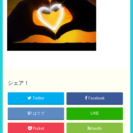
シェア！
Twitter
Facebook
はてブ
LINE
Pocket
feedly