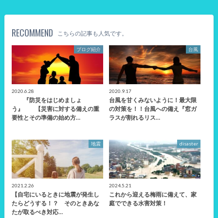
RECOMMEND
こちらの記事も人気です。
ブログ紹介
台風
2020.6.28
2020.9.17
『防災をはじめましょ
台風を甘くみないように！最大限
う』 【災害に対する備えの重
の対策を！！台風への備え『窓ガ
要性とその準備の始め方…
ラスが割れるリス…
地震
disaster
2021.2.26
2024.5.21
【自宅にいるときに地震が発生し
これから迎える梅雨に備えて、家
たらどうする！？ そのときあな
庭でできる水害対策！
たが取るべき対応…