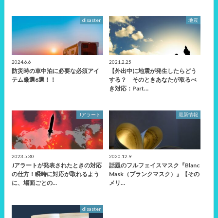
disaster
地震
2024.6.6
2021.2.25
防災時の車中泊に必要な必須アイ
【外出中に地震が発生したらどう
テム厳選6選！！
する？ そのときあなたが取るべ
き対応：Part…
Jアラート
最新情報
2023.5.30
2020.12.9
Jアラートが発表されたときの対応
話題のフルフェイスマスク『Blanc
の仕方！瞬時に対応が取れるよう
Mask（ブランクマスク）』【その
に、場面ごとの…
メリ…
disaster