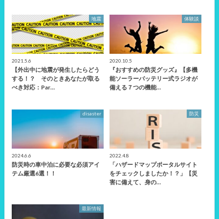
地震
体験談
2021.5.6
2020.10.5
【外出中に地震が発生したらどう
『おすすめの防災グッズ』【多機
する！？ そのときあなたが取る
能ソーラーバッテリー式ラジオが
べき対応：Par…
備える７つの機能…
disaster
防災
2024.6.6
2022.4.8
防災時の車中泊に必要な必須アイ
「ハザードマップポータルサイト
テム厳選6選！！
をチェックしましたか！？」【災
害に備えて、身の…
最新情報