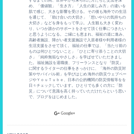
め、「価値観」「生き方」「人生の楽しみ方」の違いを
肌で感じ、大きな影響を受ける。 その後も海外での生活
を通じて、「助け合いの大切さ」「想いやりの気持ちの
大切さ」などを身をもって学ぶ。 人生観も大きく変わ
り、いつか誰かのサポートをさせて頂く仕事につきたい
と思うようになる。 ご縁にも恵まれ、福祉の道に進み、
高齢者施設、障がい者支援施設で入居者様や利用者様の
生活支援をさせて頂く。 福祉の仕事では、「当たり前の
ものは何ひとつないこと」「ひとに寄り添うことの大切
さ」「純粋無垢なやさしさ」を学ばせていただきまし
た。 福祉施設を退職後、フリーランスとなり 『防災』
に関するライターの仕事をきっかけに、「海外の防災対
策やサバイバル術」を学びはじめ 海外の防災ウェブペー
ジやＹｏｕＴｕｂｅ、日本の公的機関の防災情報等をを
日々チェックしています。 ひとりでも多くの方に「防
災」について意識を高く持っていただけたらという思い
で、ブログをはじめました。
Google+