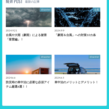
NEW POST
最新の記事
disaster
台風
2024.9.21
2024.9.9
台風や大雨（豪雨）による被害
「豪雨＆台風」への対策10カ条
「落雷編」！
disaster
disaster
2024.6.6
2024.6.5
防災時の車中泊に必要な必須アイ
車中泊のメリットとデメリット！
テム厳選6選！！