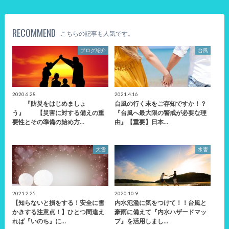
RECOMMEND
こちらの記事も人気です。
ブログ紹介
台風
2020.6.28
2021.4.16
『防災をはじめましょ
台風の行く末をご存知ですか！？
う』 【災害に対する備えの重
『台風へ最大限の警戒が必要な理
要性とその準備の始め方…
由』【重要】日本…
大雪
水害
2021.2.25
2020.10.9
【知らないと損をする！安全に雪
内水氾濫に気をつけて！！台風と
かきする注意点！】ひとつ間違え
豪雨に備えて『内水ハザードマッ
れば『いのち』に…
プ』を活用しまし…