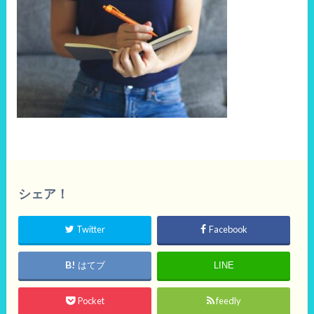
シェア！
Twitter
Facebook
はてブ
LINE
Pocket
feedly