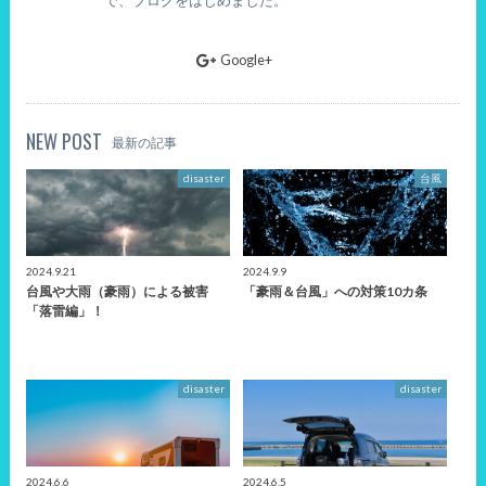
Google+
NEW POST
最新の記事
disaster
台風
2024.9.21
2024.9.9
台風や大雨（豪雨）による被害
「豪雨＆台風」への対策10カ条
「落雷編」！
disaster
disaster
2024.6.6
2024.6.5