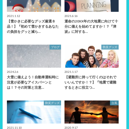
2021.1.12
2021.6.16
【雪かきに必要なグッズ厳選８
運命の20XX年の大地震に向けて十
品！】『初めて雪かきするあなた
分に備えを始めてますか！？『津
の負担をグッと減ら…
波』に対する…
ブログ
防災グッズ
2024.2.6
2021.1.17
大雪に備えよう！自動車運転時に
【避難所に持って行くのはそれで
注意が必要なアイスバーンと
いいんですか！？】『地震で避難
は！？その対策と注意…
するときに役立つ…
防災グッズ
台風
2021.11.10
2020.9.17