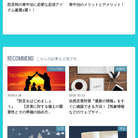
防災時の車中泊に必要な必須アイ
車中泊のメリットとデメリット！
テム厳選6選！！
RECOMMEND
こちらの記事も人気です。
ブログ紹介
体験談
2020.6.28
2020.10.12
『防災をはじめましょ
自然災害対策『最新の情報』をす
う』 【災害に対する備えの重
ぐに確認できる方法！【気象情報
要性とその準備の始め方…
などのウェブサイ…
大雪
津波