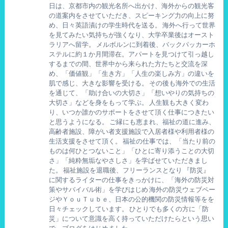
日は、京都市内の観光名所へ出かけ、海外からの観光客
の道案内をさせていただき、スピーキング力の向上に努
め、日々英語漬けの学生時代を送る。 海外へ行って世界
を見てみたい気持ちが強くなり、大学卒業後はオースト
ラリアへ留学。 メルボルンに到着後、バックパッカーホ
ステルに約１か月間滞在。アパートを見つけて引っ越し
するまでの間、世界中から来られた方たちと交流を深
め、「価値観」「生き方」「人生の楽しみ方」の違いを
肌で感じ、大きな影響を受ける。 その後も海外での生活
を通じて、「助け合いの大切さ」「想いやりの気持ちの
大切さ」などを身をもって学ぶ。 人生観も大きく変わ
り、いつか誰かのサポートをさせて頂く仕事につきたい
と思うようになる。 ご縁にも恵まれ、福祉の道に進み、
高齢者施設、障がい者支援施設で入居者様や利用者様の
生活支援をさせて頂く。 福祉の仕事では、「当たり前の
ものは何ひとつないこと」「ひとに寄り添うことの大切
さ」「純粋無垢なやさしさ」を学ばせていただきまし
た。 福祉施設を退職後、フリーランスとなり 『防災』
に関するライターの仕事をきっかけに、「海外の防災対
策やサバイバル術」を学びはじめ 海外の防災ウェブペー
ジやＹｏｕＴｕｂｅ、日本の公的機関の防災情報等をを
日々チェックしています。 ひとりでも多くの方に「防
災」について意識を高く持っていただけたらという思い
で、ブログをはじめました。