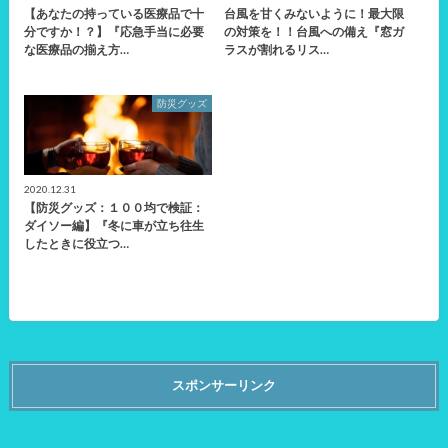
【あなたの持っている医療品で十
台風を甘くみないように！最大限
分ですか！？】『応急手当に必要
の対策を！！台風への備え『窓ガ
な医療品の揃え方…
ラスが割れるリス…
防災グッズ
2020.12.31
【防災グッズ：１００均で検証：
ダイソー編】『冬に車が立ち往生
したときに役立つ…
スポンサーリンク